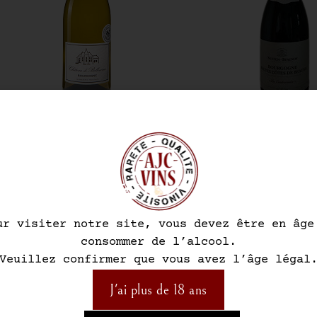
Bourgogne
,
Vins
,
Vins blancs
Bourgogne
ourgogne Chardonnay ‘ Perrière ‘
Brgne Hautes Cotes De
Dom. De Belleverne
Lieu-Dit ‘ La Coule
Nuiton Beaun
12,50
€
17,00
€
ur visiter notre site, vous devez être en âge
Ajouter au panier
Ajouter au pa
consommer de l’alcool.
Veuillez confirmer que vous avez l’âge légal
J'ai plus de 18 ans