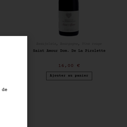
Beaujolais
,
Bourgogne
,
Vins rouge
Saint Amour Dom. De La Pirolette
 Beaune Rge
uvraire ‘
16,00
€
ois
Ajouter au panier
 de
nier
.