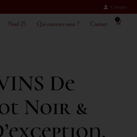
Compte
0
Noel 25
Qui sommes-nous ?
Contact
VINS De
ot Noir &
exception.