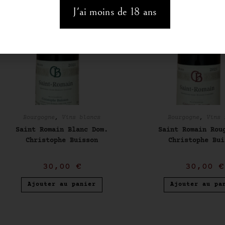
J'ai moins de 18 ans
Bourgogne
,
Vins blancs
Bourgogne
,
Vins 
Saint Romain Blanc Dom.
Saint Romain Rou
Christophe Buisson
Christophe Bui
30,00
€
30,00
€
Ajouter au panier
Ajouter au pa