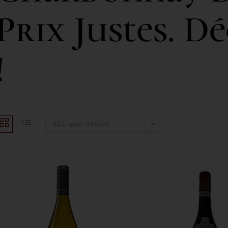
Prix Justes. D
!
Tri par défaut