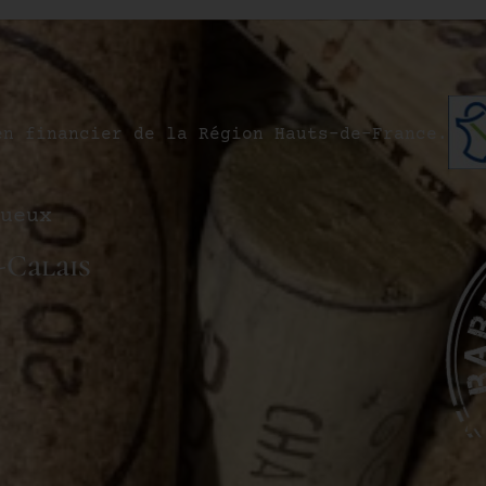
en financier de la Région Hauts-de-France.
ueux
-Calais