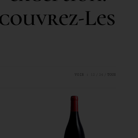
écouvrez-Les
VOIR :
12
24
TOUS