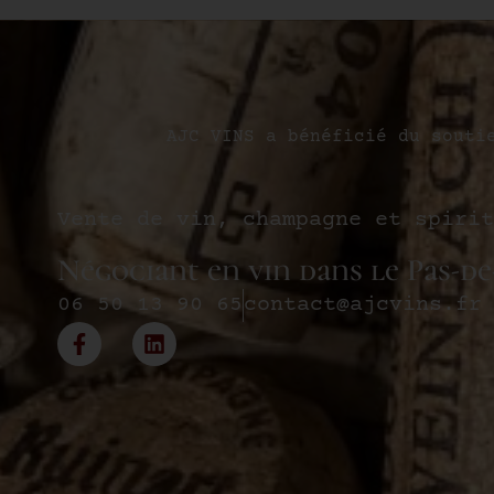
AJC VINS a bénéficié du souti
Vente de vin, champagne et spirit
Négociant en vin dans le Pas-de
06 50 13 90 65
contact@ajcvins.fr