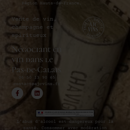
Région Hauts-de-France.
Vente de vin,
champagne et
spiritueux
Négociant en
vin dans le
Pas-de-Calais
06 50 13 90 65
contact@ajcvins.fr
L'abus d'alcool est dangereux pour la
santé. Consommer avec modération