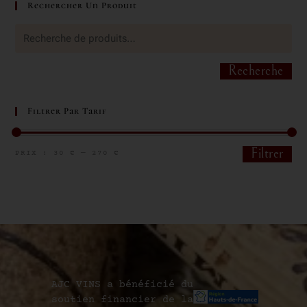
Rechercher Un Produit
Recherche
Filtrer Par Tarif
Filtrer
PRIX :
30 €
—
270 €
AJC VINS a bénéficié du
soutien financier de la