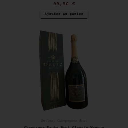
99,50
€
Ajouter au panier
Bulles
,
Champagnes Brut
Champagne Deutz Brut Classic Magnum