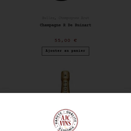
Bulles
,
Champagnes Brut
Champagne R De Ruinart
55,00
€
Ajouter au panier