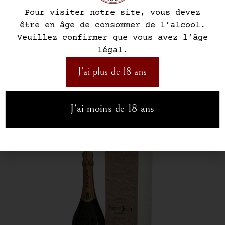
Pour visiter notre site, vous devez
être en âge de consommer de l’alcool.
Veuillez confirmer que vous avez l’âge
légal.
Bulles
,
Champagnes Brut
Moet & Chandon Imperial
J'ai plus de 18 ans
38,90
€
J'ai moins de 18 ans
Ajouter au panier