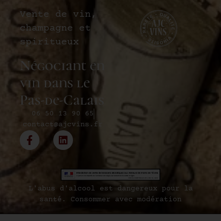
Vente de vin,
champagne et
spiritueux
Négociant en
vin dans le
Pas-de-Calais
06 50 13 90 65
contact@ajcvins.fr
L'abus d'alcool est dangereux pour la
santé. Consommer avec modération