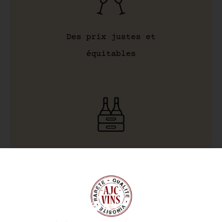
Des prix justes et
équitables
Livraison garantie anti-
casse