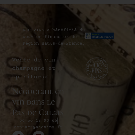
AJC VINS a bénéficié du
soutien financier de la
Région Hauts-de-France.
Vente de vin,
champagne et
spiritueux
Négociant en
vin dans le
Pas-de-Calais
06 50 13 90 65
contact@ajcvins.fr