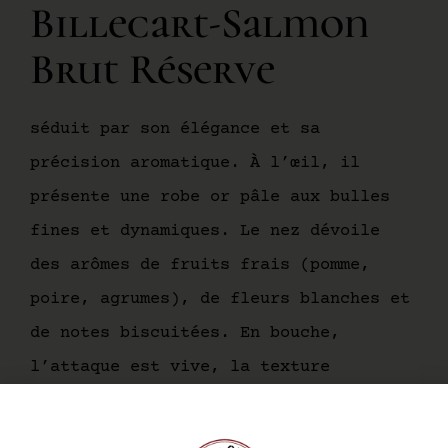
Billecart-Salmon
Brut Réserve
séduit par son élégance et sa
précision aromatique. À l’œil, il
présente une robe or pâle aux bulles
fines et dynamiques. Le nez dévoile
des arômes de fruits frais (pomme,
poire, agrumes), de fleurs blanches et
de notes biscuitées. En bouche,
l’attaque est vive, la texture
délicate, avec une belle minéralité et
une finale longue et rafraîchissante