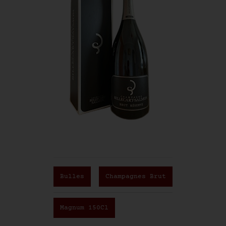
Bulles
,
Champagnes Brut
Magnum 150Cl