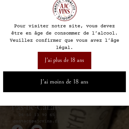
Pour visiter notre site, vous devez
AJC VINS a bénéficié du
être en âge de consommer de l’alcool.
soutien financier de la
Veuillez confirmer que vous avez l’âge
Région Hauts-de-France.
légal.
Vente de vin,
J'ai plus de 18 ans
champagne et
spiritueux
J'ai moins de 18 ans
Négociant en
vin dans le
Pas-de-Calais
06 50 13 90 65
contact@ajcvins.fr