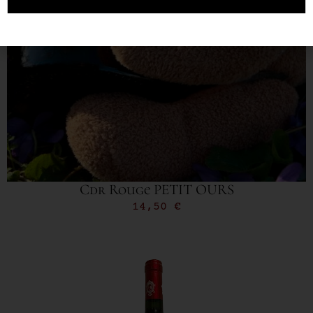
Cdr Rouge PETIT OURS
14,50
€