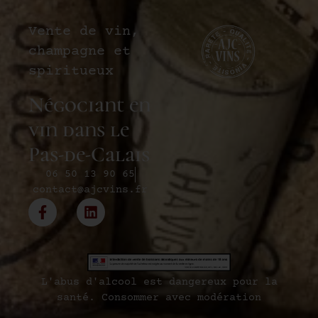
Vente de vin,
champagne et
spiritueux
Négociant en
vin dans le
Pas-de-Calais
06 50 13 90 65
contact@ajcvins.fr
L'abus d'alcool est dangereux pour la
santé. Consommer avec modération