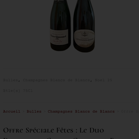
Bulles
,
Champagnes Blancs de Blancs
,
Noel 25
Btle(s) 75Cl
Accueil
>
Bulles
>
Champagnes Blancs de Blancs
>
Offre S
Offre Spéciale Fêtes : Le Duo