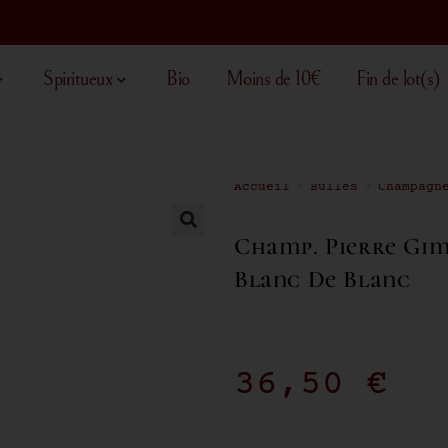
Spiritueux
Bio
Moins de 10€
Fin de lot(s)
Accueil
>
Bulles
>
Champagn
Champ. Pierre Gim
Blanc De Blanc
36,50
€