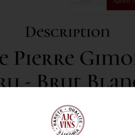
Ajouter 
Description
 Pierre Gimo
ru - Brut Bla
e la Champagne, dédié à l’élaboration de cuv
s générations, le domaine valorise les terroi
actère. Chaque bouteille reflète la passion d