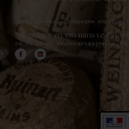
AJC VINS a bénéficié du souti
Vente de vin, champagne et spirit
Négociant en vin dans le Pas-de
06 50 13 90 65
contact@ajcvins.fr