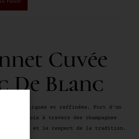
Au Panier
nnet Cuvée
nc De Blanc
ées authentiques et raffinées. Fort d’un
rs champenois à travers des champagnes
u vigneron et le respect de la tradition.