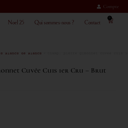
Compte
0
Noel 25
Qui sommes-nous ?
Contact
es Blancs de Blancs
>
champ. pierre gimonnet cuvée cuis 1
onnet Cuvée Cuis 1er Cru – Brut