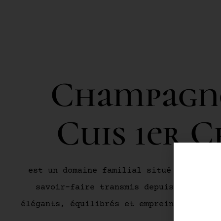
Champagne
Cuis 1er C
est un domaine familial situé au cœur d
savoir-faire transmis depuis plusieur
élégants, équilibrés et empreints de car