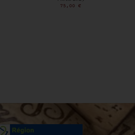
75,00
€