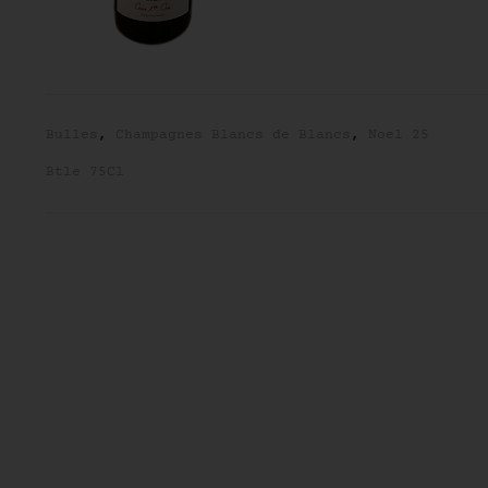
Bulles
,
Champagnes Blancs de Blancs
,
Noel 25
Btle 75Cl